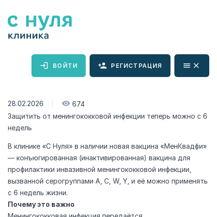
ВОЙТИ
РЕГИСТРАЦИЯ
28.02.2026
|
674
Защитить от менингококковой инфекции теперь можно с 6
недель
В клинике «С Нуля» в наличии новая вакцина «МенКвадфи»
— конъюгированная (инактивированная) вакцина для
профилактики инвазивной менингококковой инфекции,
вызванной серогруппами A, C, W, Y, и её можно применять
с 6 недель жизни.
Почему это важно
Менингококковая инфекция передаётся