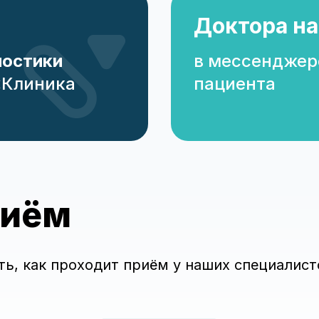
Доктора на
ностики
в мессенджер
«Клиника
пациента
риём
ть, как проходит приём у наших специалист